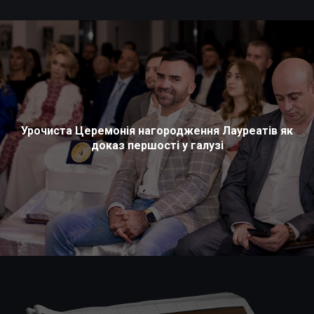
Урочиста Церемонія нагородження Лауреатів як
доказ першості у галузі