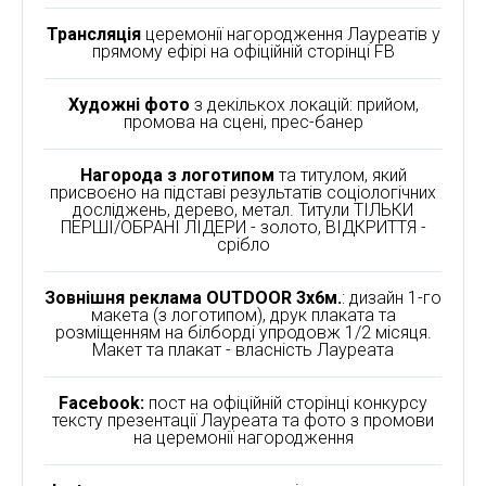
Трансляція
церемонії нагородження Лауреатів у
прямому ефірі на офіційній сторінці FB
Художні фото
з декількох локацій: прийом,
промова на сцені, прес-банер
Нагорода з логотипом
та титулом, який
присвоєно на підставі результатів соціологічних
досліджень, дерево, метал. Титули ТІЛЬКИ
ПЕРШІ/ОБРАНІ ЛІДЕРИ - золото, ВІДКРИТТЯ -
срібло
Зовнішня реклама OUTDOOR 3х6м.
: дизайн 1-го
макета (з логотипом), друк плаката та
розміщенням на білборді упродовж 1/2 місяця.
Макет та плакат - власність Лауреата
Facebook:
пост на офіційній сторінці конкурсу
тексту презентації Лауреата та фото з промови
на церемонії нагородження