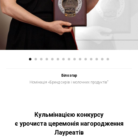
Білозгар
Номінація «Бренд сирів і молочних продуĸтів"
Кульмінацією конкурсу
є урочиста церемонія нагородження
Лауреатів