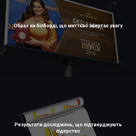
Образ на білборді, що миттєво звертає увагу
Результати досліджень, що підтверджують
лідерство