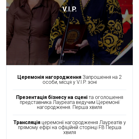
V.I.P.
Церемонія нагородження
Запрошення на 2
особи, місця у V.I.P. зоні
Презентація бізнесу на сцені
та оголошення
представника Лауреата ведучим Церемонії
нагородження. Перша хвиля
Трансляція
церемонії нагородження Лауреатів у
прямому ефірі на офіційній сторінці FB Перша
хвиля