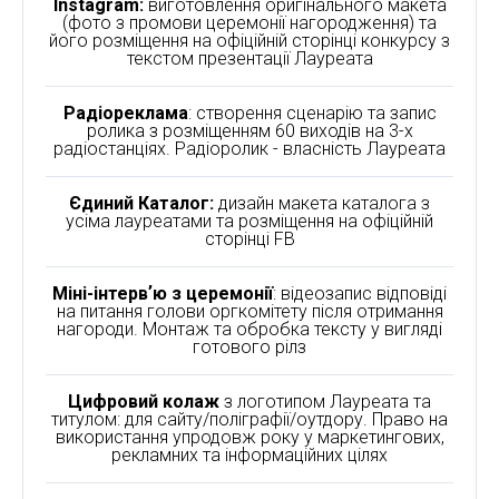
Instagram:
виготовлення оригінального макета
(фото з промови церемонії нагородження) та
його розміщення на офіційній сторінці конкурсу з
текстом презентації Лауреата
Радіореклама
: створення сценарію та запис
ролика з розміщенням 60 виходів на 3-х
радіостанціях. Радіоролик - власність Лауреата
Єдиний Каталог:
дизайн макета каталога з
усіма лауреатами та розміщення на офіційній
сторінці FB
Міні-інтервʼю з церемонії
: відеозапис відповіді
на питання голови оргкомітету після отримання
нагороди. Монтаж та обробка тексту у вигляді
готового рілз
Цифровий колаж
з логотипом Лауреата та
титулом: для сайту/поліграфії/оутдору. Право на
використання упродовж року у маркетингових,
рекламних та інформаційних цілях