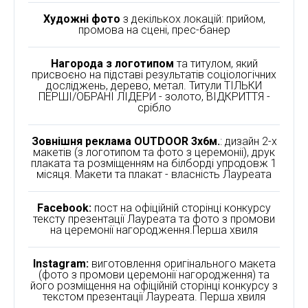
Художні фото
з декількох локацій: прийом,
промова на сцені, прес-банер
Нагорода з логотипом
та титулом, який
присвоєно на підставі результатів соціологічних
досліджень, дерево, метал. Титули ТІЛЬКИ
ПЕРШІ/ОБРАНІ ЛІДЕРИ - золото, ВІДКРИТТЯ -
срібло
Зовнішня реклама OUTDOOR 3х6м.
: дизайн 2-х
макетів (з логотипом та фото з церемоніі), друк
плаката та розміщенням на білборді упродовж 1
місяця. Макети та плакат - власність Лауреата
Facebook:
пост на офіційній сторінці конкурсу
тексту презентації Лауреата та фото з промови
на церемонії нагородження.Перша хвиля
Instagram:
виготовлення оригінального макета
(фото з промови церемонії нагородження) та
його розміщення на офіційній сторінці конкурсу з
текстом презентації Лауреата. Перша хвиля