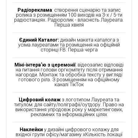
Радіореклама
: створення сценарію та запис
ролика з розміщенням 100 виходів на 3-х / 5-ти
радіостанціях. Радіоролик - власність Лауреата.
Перша хвиля
Єдиний Каталог:
дизайн макета каталога з
усіма лауреатами та розміщення на офіційній
сторінці FB. Перша черга
Міні-інтервʼю з церемонії
: відеозапис відповіді
на питання голови оргкомітету після отримання
нагороди. Монтаж та обробка тексту у вигляді
готового рілз. З розміщенням на офіційному
каналі ТікТок
Цифровий колаж
з логотипом Лауреата та
титулом: для сайту/поліграфії/оутдору. Право на
використання упродовж року у маркетингових,
рекламних та інформаційних цілях
Наклейки
у дизайні цифрового колажу для
вхідної групи офісу/магазину хКількість локації