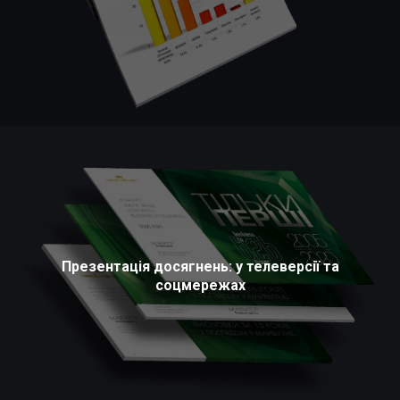
Презентація досягнень: у телеверсії та
соцмережах